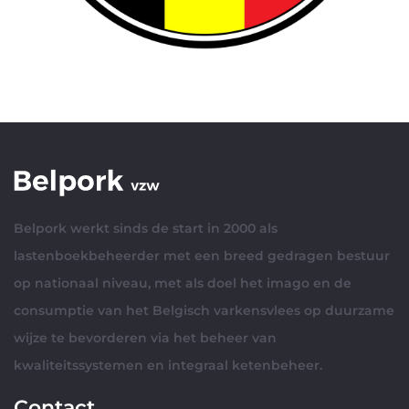
Belpork werkt sinds de start in 2000 als
lastenboekbeheerder met een breed gedragen bestuur
op nationaal niveau, met als doel het imago en de
consumptie van het Belgisch varkensvlees op duurzame
wijze te bevorderen via het beheer van
kwaliteitssystemen en integraal ketenbeheer.
Contact