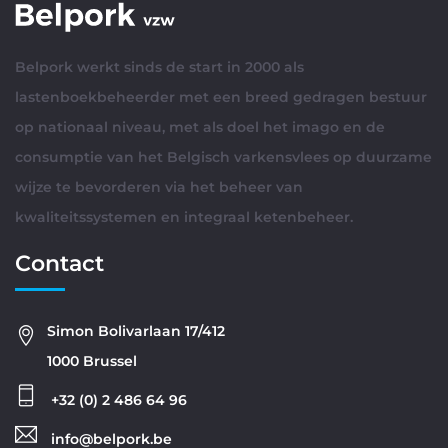
Belpork werkt sinds de start in 2000 als
lastenboekbeheerder met een breed gedragen bestuur
op nationaal niveau, met als doel het imago en de
consumptie van het Belgisch varkensvlees op duurzame
wijze te bevorderen via het beheer van
kwaliteitssystemen en integraal ketenbeheer.
Contact
Simon Bolivarlaan 17/412
1000 Brussel
+32 (0) 2 486 64 96
info@belpork.be