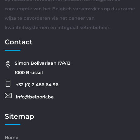
consumptie van het Belgisch varkensvlees op duurzame
wijze te bevorderen via het beheer van
kwaliteitssystemen en integraal ketenbeheer.
Contact
Simon Bolivarlaan 17/412
1000 Brussel
+32 (0) 2 486 64 96
info@belpork.be
Sitemap
Home