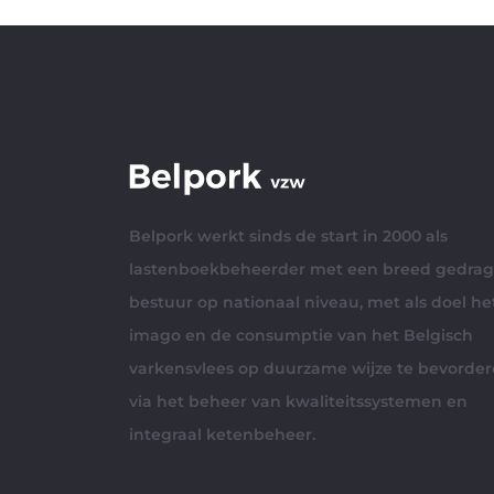
Belpork werkt sinds de start in 2000 als
lastenboekbeheerder met een breed gedra
bestuur op nationaal niveau, met als doel he
imago en de consumptie van het Belgisch
varkensvlees op duurzame wijze te bevorde
via het beheer van kwaliteitssystemen en
integraal ketenbeheer.