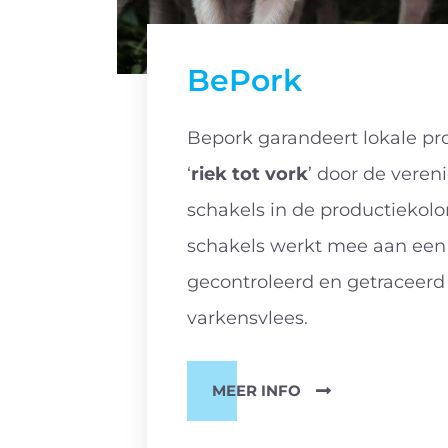
BePork
Bepork garandeert lokale pr
‘
riek tot vork
’ door de veren
schakels in de productiekolo
schakels werkt mee aan een k
gecontroleerd en getraceerd
varkensvlees.
MEER INFO