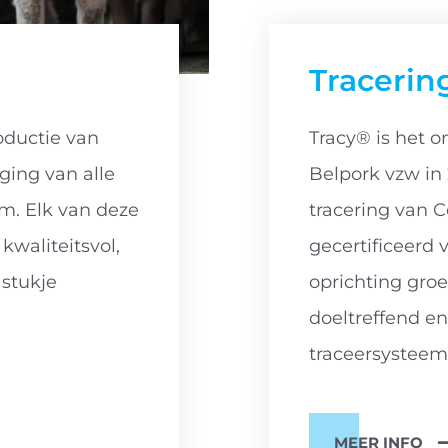
Tracerin
oductie van
Tracy® is het o
iging van alle
Belpork vzw in
m. Elk van deze
tracering van C
waliteitsvol,
gecertificeerd 
 stukje
oprichting groe
doeltreffend e
traceersysteem
MEER INFO