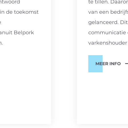
antwoord
te tillen. Daa
 in de toekomst
van een bedrij
e
gelanceerd. Dit
anuit Belpork
communicatie 
n.
varkenshouder e
MEER INFO