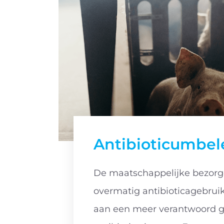
Antibioticumbel
De maatschappelijke bezorg
overmatig antibioticagebrui
aan een meer verantwoord g