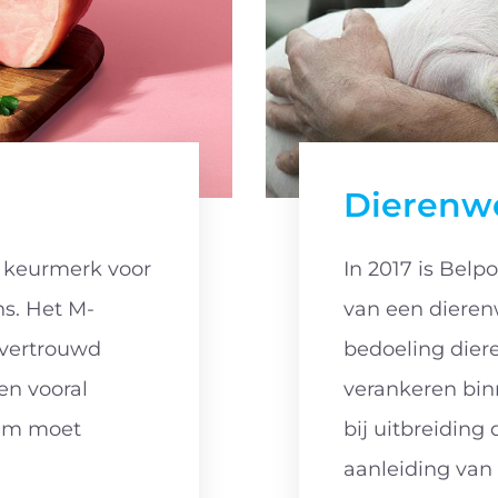
Dierenwe
t keurmerk voor
In 2017 is Belp
ns. Het M-
van een dierenw
 vertrouwd
bedoeling diere
en vooral
verankeren bin
ham moet
bij uitbreiding 
aanleiding van