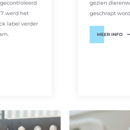
gecontroleerd
gezien dierenwe
17 werd het
geschrapt word
ck label verder
am.
MEER INFO