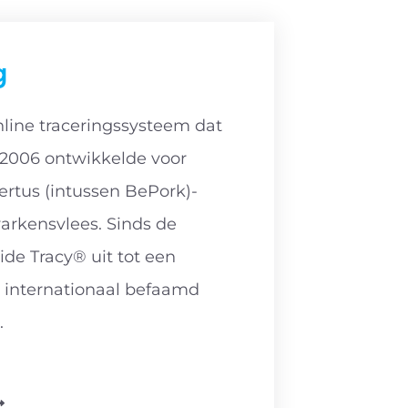
g
nline traceringssysteem dat
 2006 ontwikkelde voor
ertus (intussen BePork)-
varkensvlees. Sinds de
ide Tracy® uit tot een
n internationaal befaamd
.