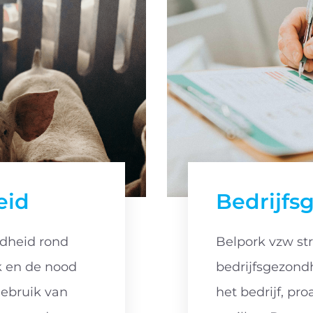
eid
Bedrijfs
dheid rond
Belpork vzw str
k en de nood
bedrijfsgezond
ebruik van
het bedrijf, pr